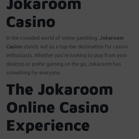
Jokaroom
Casino
In the crowded world of online gambling,
Jokaroom
Casino
stands out as a top-tier destination for casino
enthusiasts. Whether you’re looking to play from your
desktop or prefer gaming on the go, Jokaroom has
something for everyone.
The Jokaroom
Online Casino
Experience