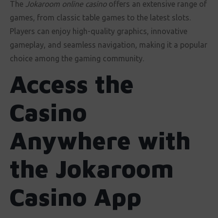
The
Jokaroom online casino
offers an extensive range of
games, from classic table games to the latest slots.
Players can enjoy high-quality graphics, innovative
gameplay, and seamless navigation, making it a popular
choice among the gaming community.
Access the
Casino
Anywhere with
the Jokaroom
Casino App