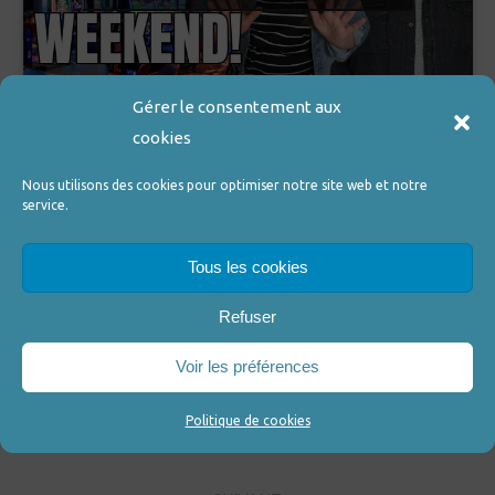
Gérer le consentement aux
cookies
Catégorie
Non classé
Par
wpstaging
16 novembre 2018
Nous utilisons des cookies pour optimiser notre site web et notre
service.
Navigation
Tous les cookies
PRÉCÉDENT
de
Refuser
One casino, One casino app, One
casino bonus, One casino login en
Voir les préférences
Onglet
commentaire
One casino online — praktisch
précédent
Politique de cookies
stappenplan