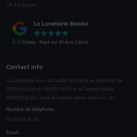
CB & Espèces
La Lunetterie Bandol
5.0
Etoiles - Basé sur
30
Avis Clients
Contact info
La Lunetterie vous accueille du Mardi au Vendredi de
09h00/12h30 et 14h30/18h30 et le Samedi matin
09h00/12h30. Lundi et samedi après-midi sur rdv.
Numéro de téléphone :
09 80 44 36 26
Email :