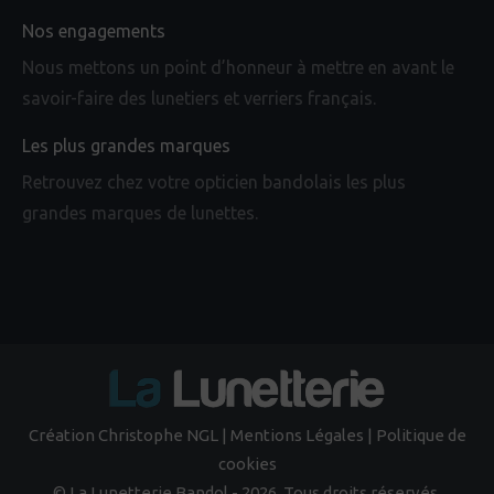
Nos engagements
Nous mettons un point d’honneur à mettre en avant le
savoir-faire des lunetiers et verriers français.
Les plus grandes marques
Retrouvez chez votre opticien bandolais les plus
grandes marques de lunettes.
Création Christophe NGL |
Mentions Légales
|
Politique de
cookies
© La Lunetterie Bandol - 2026. Tous droits réservés.