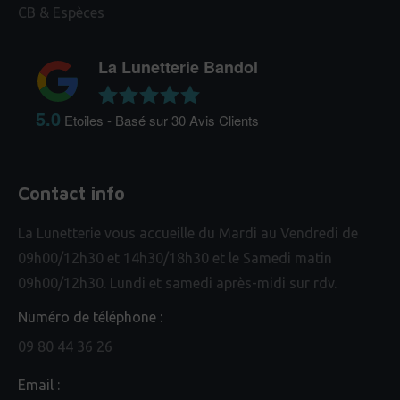
CB & Espèces
La Lunetterie Bandol
5.0
Etoiles - Basé sur
30
Avis Clients
Contact info
La Lunetterie vous accueille du Mardi au Vendredi de
09h00/12h30 et 14h30/18h30 et le Samedi matin
09h00/12h30. Lundi et samedi après-midi sur rdv.
Numéro de téléphone :
09 80 44 36 26
Email :