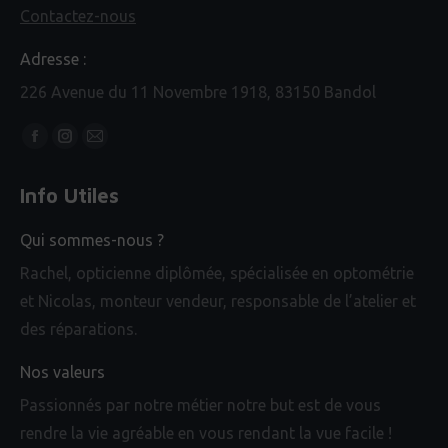
Contactez-nous
Adresse :
226 Avenue du 11 Novembre 1918, 83150 Bandol
Trouvez nous sur :
Facebook
Instagram
Mail
page
page
page
Info Utiles
opens
opens
opens
in
in
in
Qui sommes-nous ?
new
new
new
Rachel, opticienne diplômée, spécialisée en optométrie
window
window
window
et Nicolas, monteur vendeur, responsable de l’atelier et
des réparations.
Nos valeurs
Passionnés par notre métier notre but est de vous
rendre la vie agréable en vous rendant la vue facile !