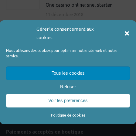
One casino online: snel starten
11 décembre 2018
Gérer le consentement aux
cookies
Nous utilisons des cookies pour optimiser notre site web et notre
service.
Tous les cookies
Refuser
Magasin d’optique à Bandol, La Lunetterie, est un
Voir les préférences
opticien spécialiste lunettes de vue adultes & enfants,
lunettes de soleil, lentilles ainsi que basse vision.
Politique de cookies
Paiements acceptés en boutique