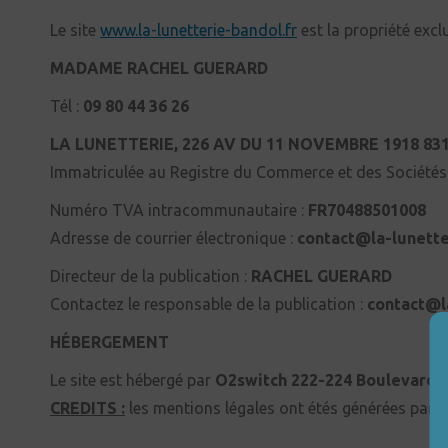
Le site
www.la-lunetterie-bandol.fr
est la propriété excl
MADAME RACHEL GUERARD
Tél :
09 80 44 36 26
LA LUNETTERIE, 226 AV DU 11 NOVEMBRE 1918
83
Immatriculée au Registre du Commerce et des Société
Numéro TVA intracommunautaire :
FR70488501008
Adresse de courrier électronique :
contact@la-lunette
Directeur de la publication :
RACHEL GUERARD
Contactez le responsable de la publication :
contact@l
HÉBERGEMENT
Le site est hébergé par
O2switch 222-224 Boulevard 
CREDITS :
les mentions légales ont étés générées par
m