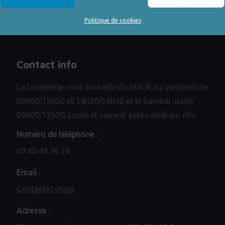
Politique de cookies
Contact info
La Lunetterie vous accueille du Mardi au Vendredi de
09h00/12h30 et 14h30/18h30 et le Samedi matin
09h00/12h30. Lundi et samedi après-midi sur rdv.
Numéro de téléphone :
09 80 44 36 26
Email :
Contactez-nous
Adresse :