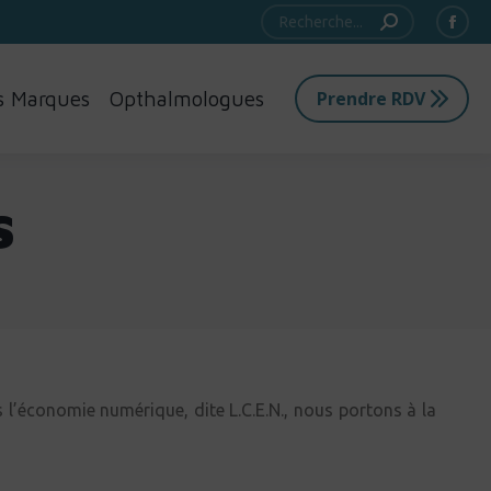
Recherche
Face
page
s Marques
Opthalmologues
Prendre RDV
open
in
new
s
win
 l’économie numérique, dite L.C.E.N., nous portons à la