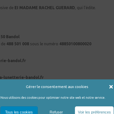
usive de
EI
MADAME RACHEL GUERARD
, qui l’édite.
150 Bandol
s de
488 501 008
sous le numéro
48850100800020
rie-bandol.fr
a-lunetterie-bandol.fr
Gérer le consentement aux cookies
Gustave Flaubert 63000 Clermont-Ferrand
Nous utilisons des cookies pour optimiser notre site web et notre service.
entions légales
Tous les cookies
Refuser
Voir les préférences