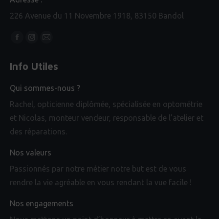
226 Avenue du 11 Novembre 1918, 83150 Bandol
Trouvez nous sur :
Facebook
Instagram
Mail
page
page
page
Info Utiles
opens
opens
opens
in
in
in
Qui sommes-nous ?
new
new
new
Rachel, opticienne diplômée, spécialisée en optométrie
window
window
window
et Nicolas, monteur vendeur, responsable de l’atelier et
des réparations.
Nos valeurs
Passionnés par notre métier notre but est de vous
rendre la vie agréable en vous rendant la vue facile !
Nos engagements