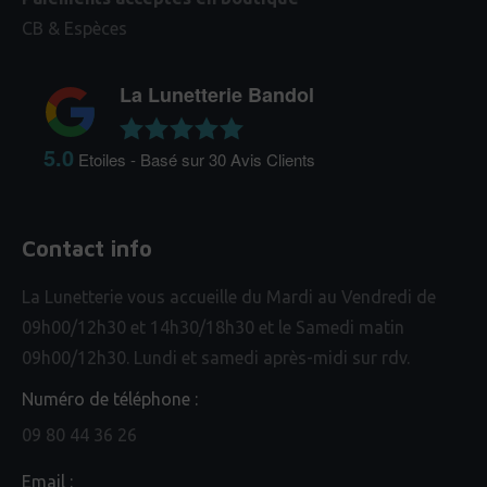
CB & Espèces
La Lunetterie Bandol
5.0
Etoiles - Basé sur
30
Avis Clients
Contact info
La Lunetterie vous accueille du Mardi au Vendredi de
09h00/12h30 et 14h30/18h30 et le Samedi matin
09h00/12h30. Lundi et samedi après-midi sur rdv.
Numéro de téléphone :
09 80 44 36 26
Email :