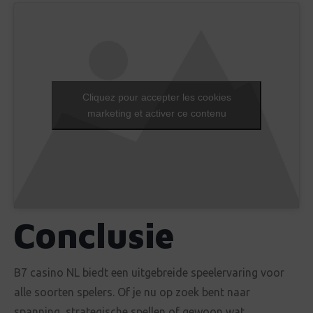
Cliquez pour accepter les cookies
marketing et activer ce contenu
Conclusie
B7 casino NL biedt een uitgebreide speelervaring voor
alle soorten spelers. Of je nu op zoek bent naar
spanning, strategische spellen of gewoon wat