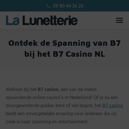
09 80 44 36 26
Ontdek de Spanning van B7
bij het B7 Casino NL
Vous êtes ici :
Welkom bij het
B7 casino
, een van de meest
opwindende online casino’s in Nederland! Of je nu een
doorgewinterde gokker bent of net begint, het
B7 casino
biedt een onvergetelijke ervaring voor iedereen die op
zoek is naar spanning en entertainment.