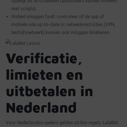
tijdelijk uit te schakelen (adblockers kunnen knoeien
met scripts).
Mobiel inloggen faalt: controleer of de app of
mobiele site up-to-date is; netwerkrestricties (VPN,
bedrijfsnetwerk) kunnen ook inloggen blokkeren.
Verificatie,
limieten en
uitbetalen in
Nederland
Voor Nederlandse spelers gelden strikte regels. LalaBet