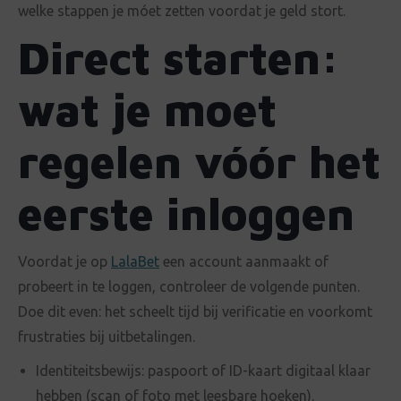
welke stappen je móet zetten voordat je geld stort.
Direct starten:
wat je moet
regelen vóór het
eerste inloggen
Voordat je op
LalaBet
een account aanmaakt of
probeert in te loggen, controleer de volgende punten.
Doe dit even: het scheelt tijd bij verificatie en voorkomt
frustraties bij uitbetalingen.
Identiteitsbewijs: paspoort of ID-kaart digitaal klaar
hebben (scan of foto met leesbare hoeken).