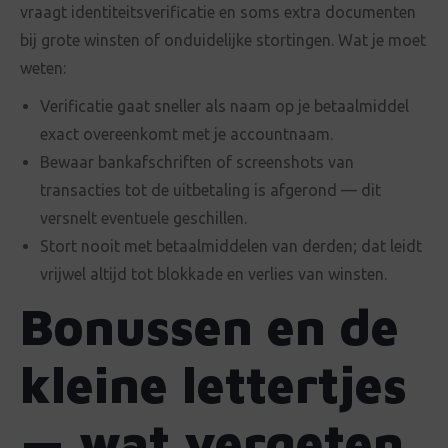
vraagt identiteitsverificatie en soms extra documenten
bij grote winsten of onduidelijke stortingen. Wat je moet
weten:
Verificatie gaat sneller als naam op je betaalmiddel
exact overeenkomt met je accountnaam.
Bewaar bankafschriften of screenshots van
transacties tot de uitbetaling is afgerond — dit
versnelt eventuele geschillen.
Stort nooit met betaalmiddelen van derden; dat leidt
vrijwel altijd tot blokkade en verlies van winsten.
Bonussen en de
kleine lettertjes
— wat vergeten