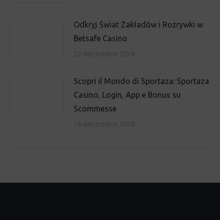
Odkryj Świat Zakładów i Rozrywki w
Betsafe Casino
22 décembre 2018
Scopri il Mondo di Sportaza: Sportaza
Casino, Login, App e Bonus su
Scommesse
16 décembre 2018