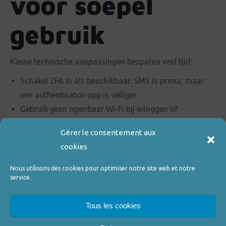
voor soepel
gebruik
Kleine technische aanpassingen besparen veel tijd:
Schakel 2FA in als beschikbaar. SMS is prima, maar
een authenticator-app is veiliger.
Gebruik geen openbaar Wi‑Fi bij inloggen of
betalingen.
Gérer le consentement aux
Maak back-ups van belangrijke documenten en
cookies
screenshots van betalingsbewijzen.
Klantenservice:
Nous utilisons des cookies pour optimiser notre site web et notre
service.
wanneer en hoe
Tous les cookies