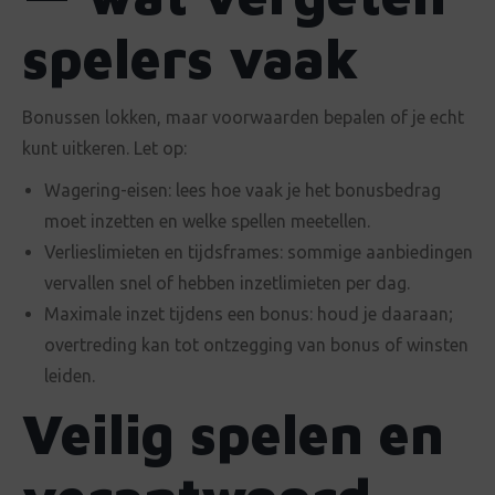
spelers vaak
Bonussen lokken, maar voorwaarden bepalen of je echt
kunt uitkeren. Let op:
Wagering-eisen: lees hoe vaak je het bonusbedrag
moet inzetten en welke spellen meetellen.
Verlieslimieten en tijdsframes: sommige aanbiedingen
vervallen snel of hebben inzetlimieten per dag.
Maximale inzet tijdens een bonus: houd je daaraan;
overtreding kan tot ontzegging van bonus of winsten
leiden.
Veilig spelen en