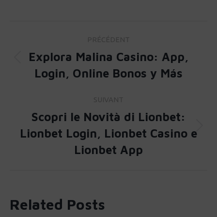
Navigation
PRÉCÉDENT
de
Explora Malina Casino: App,
Onglet
Login, Online Bonos y Más
précédent
commentaire
SUIVANT
Scopri le Novità di Lionbet:
Lionbet Login, Lionbet Casino e
Onglet
suivant
Lionbet App
Related Posts