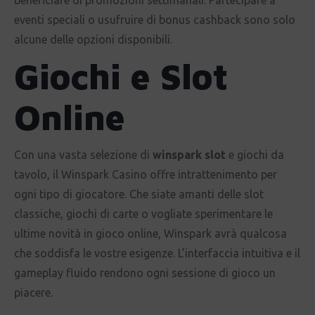
eventi speciali o usufruire di bonus cashback sono solo
alcune delle opzioni disponibili.
Giochi e Slot
Online
Con una vasta selezione di
winspark slot
e giochi da
tavolo, il Winspark Casino offre intrattenimento per
ogni tipo di giocatore. Che siate amanti delle slot
classiche, giochi di carte o vogliate sperimentare le
ultime novità in gioco online, Winspark avrà qualcosa
che soddisfa le vostre esigenze. L’interfaccia intuitiva e il
gameplay fluido rendono ogni sessione di gioco un
piacere.