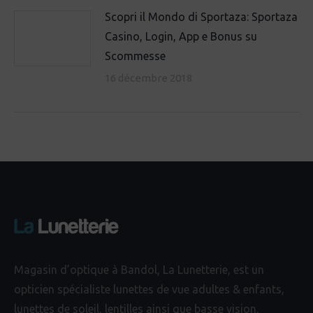
Scopri il Mondo di Sportaza: Sportaza
Casino, Login, App e Bonus su
Scommesse
16 décembre 2018
Magasin d’optique à Bandol, La Lunetterie, est un
opticien spécialiste lunettes de vue adultes & enfants,
lunettes de soleil, lentilles ainsi que basse vision.