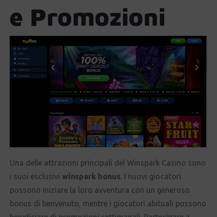
e Promozioni
Una delle attrazioni principali del Winspark Casino sono
i suoi esclusivi
winspark bonus
. I nuovi giocatori
possono iniziare la loro avventura con un generoso
bonus di benvenuto, mentre i giocatori abituali possono
beneficiare di promozioni settimanali. Partecipare a