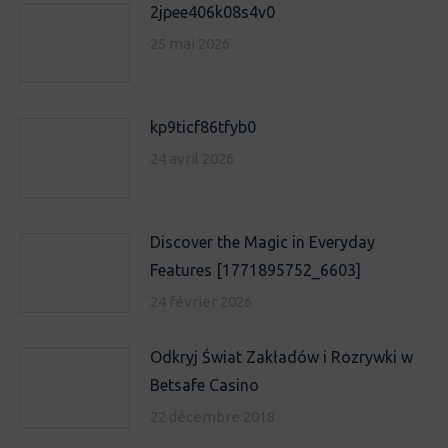
2jpee406k08s4v0
25 mai 2026
kp9ticf86tfyb0
24 avril 2026
Discover the Magic in Everyday
Features [1771895752_6603]
24 février 2026
Odkryj Świat Zakładów i Rozrywki w
Betsafe Casino
22 décembre 2018