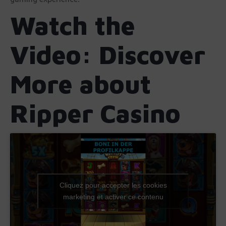
Watch the
Video: Discover
More about
Ripper Casino
Cliquez pour accepter les cookies
marketing et activer ce contenu