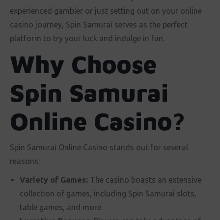
experienced gambler or just setting out on your online
casino journey, Spin Samurai serves as the perfect
platform to try your luck and indulge in fun.
Why Choose
Spin Samurai
Online Casino?
Spin Samurai Online Casino stands out for several
reasons:
Variety of Games:
The casino boasts an extensive
collection of games, including Spin Samurai slots,
table games, and more.