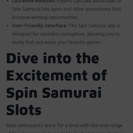
Lucrative Bonuses:
Players can take advantage of
Spin Samurai free spins and other promotions that
increase winning opportunities.
User-Friendly Interface:
The Spin Samurai app is
designed for seamless navigation, allowing you to
easily find and enjoy your favorite games.
Dive into the
Excitement of
Spin Samurai
Slots
Slots enthusiasts are in for a treat with the wide range