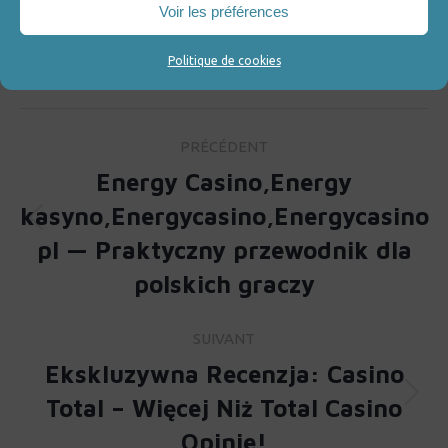
Voir les préférences
Catégorie
Non classé
Par
wpstaging
21 juin 2016
Politique de cookies
Navigation
PRÉCÉDENT
de
Energy Casino,Energy
kasyno,Energycasino,Energycasino
Onglet
commentaire
pl — Praktyczny przewodnik dla
précédent
polskich graczy
SUIVANT
Ekskluzywna Recenzja: Casino
Total – Więcej Niż Total Casino
Onglet
suivant
Opinie!