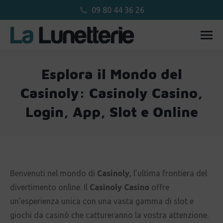
09 80 44 36 26
Esplora il Mondo del
Casinoly: Casinoly Casino,
Login, App, Slot e Online
Vous êtes ici :
Benvenuti nel mondo di
Casinoly
, l’ultima frontiera del
divertimento online. Il
Casinoly Casino
offre
un’esperienza unica con una vasta gamma di slot e
giochi da casinò che cattureranno la vostra attenzione.