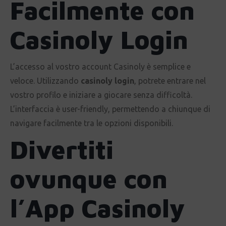
Facilmente con
Casinoly Login
L’accesso al vostro account Casinoly è semplice e
veloce. Utilizzando
casinoly login
, potrete entrare nel
vostro profilo e iniziare a giocare senza difficoltà.
L’interfaccia è user-friendly, permettendo a chiunque di
navigare facilmente tra le opzioni disponibili.
Divertiti
ovunque con
l’App Casinoly