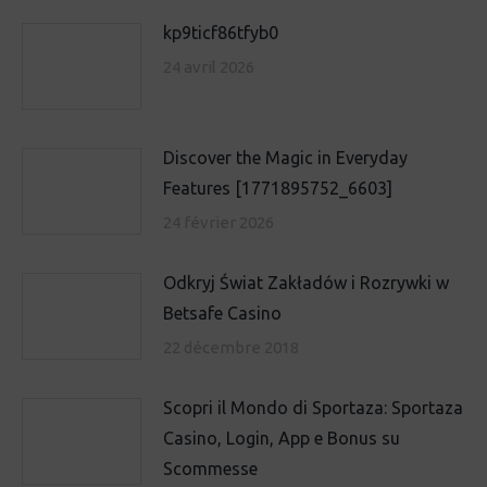
kp9ticf86tfyb0
24 avril 2026
Discover the Magic in Everyday
Features [1771895752_6603]
24 février 2026
Odkryj Świat Zakładów i Rozrywki w
Betsafe Casino
22 décembre 2018
Scopri il Mondo di Sportaza: Sportaza
Casino, Login, App e Bonus su
Scommesse