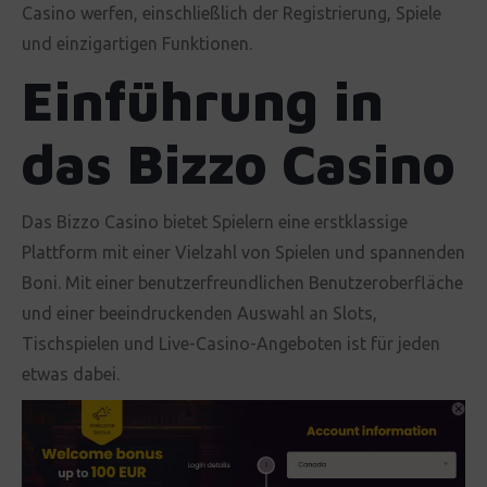
Casino werfen, einschließlich der Registrierung, Spiele
und einzigartigen Funktionen.
Einführung in
das Bizzo Casino
Das Bizzo Casino bietet Spielern eine erstklassige
Plattform mit einer Vielzahl von Spielen und spannenden
Boni. Mit einer benutzerfreundlichen Benutzeroberfläche
und einer beeindruckenden Auswahl an Slots,
Tischspielen und Live-Casino-Angeboten ist für jeden
etwas dabei.