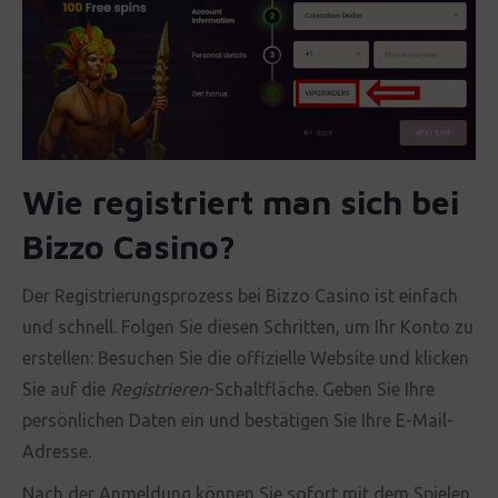
Wie registriert man sich bei
Bizzo Casino?
Der Registrierungsprozess bei Bizzo Casino ist einfach
und schnell. Folgen Sie diesen Schritten, um Ihr Konto zu
erstellen: Besuchen Sie die offizielle Website und klicken
Sie auf die
Registrieren
-Schaltfläche. Geben Sie Ihre
persönlichen Daten ein und bestätigen Sie Ihre E-Mail-
Adresse.
Nach der Anmeldung können Sie sofort mit dem Spielen