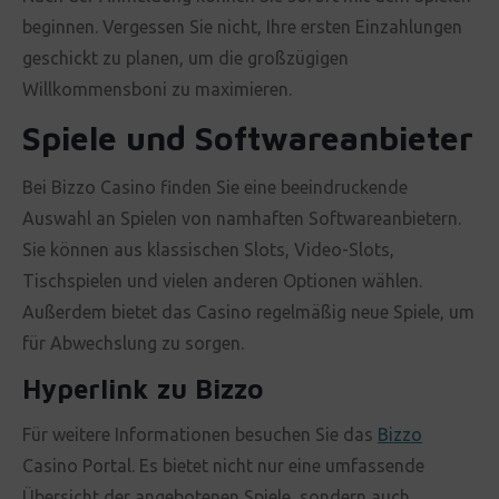
beginnen. Vergessen Sie nicht, Ihre ersten Einzahlungen
geschickt zu planen, um die großzügigen
Willkommensboni zu maximieren.
Spiele und Softwareanbieter
Bei Bizzo Casino finden Sie eine beeindruckende
Auswahl an Spielen von namhaften Softwareanbietern.
Sie können aus klassischen Slots, Video-Slots,
Tischspielen und vielen anderen Optionen wählen.
Außerdem bietet das Casino regelmäßig neue Spiele, um
für Abwechslung zu sorgen.
Hyperlink zu Bizzo
Für weitere Informationen besuchen Sie das
Bizzo
Casino Portal. Es bietet nicht nur eine umfassende
Übersicht der angebotenen Spiele, sondern auch