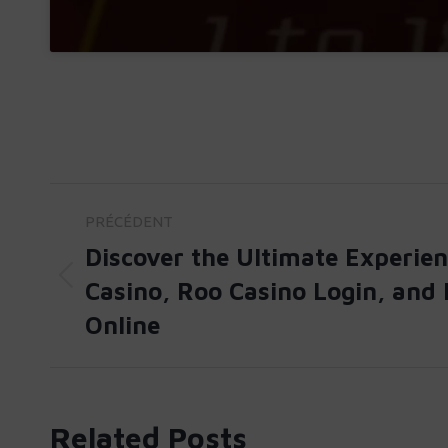
Navigation
PRÉCÉDENT
de
Discover the Ultimate Experie
Casino, Roo Casino Login, and
Onglet
commentaire
précédent
Online
Related Posts