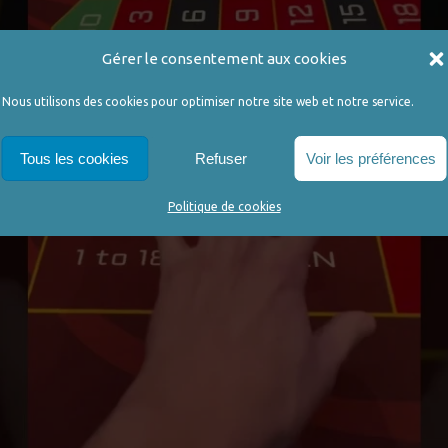
Gérer le consentement aux cookies
Nous utilisons des cookies pour optimiser notre site web et notre service.
Cliquez pour accepter les cookies
Tous les cookies
Refuser
Voir les préférences
marketing et activer ce contenu
Politique de cookies