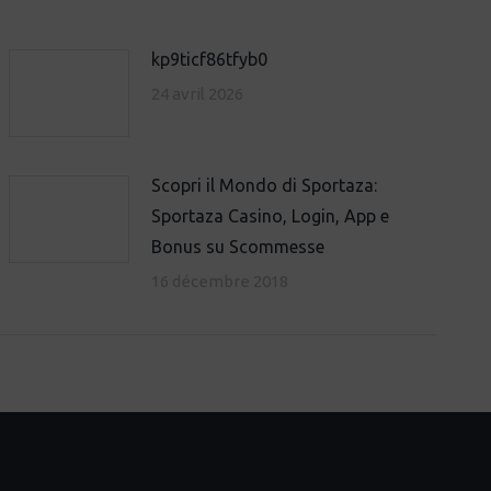
kp9ticf86tfyb0
24 avril 2026
Scopri il Mondo di Sportaza:
Sportaza Casino, Login, App e
Bonus su Scommesse
16 décembre 2018