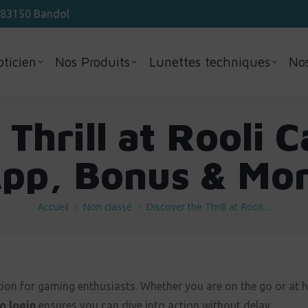
 83150 Bandol
pticien
Nos Produits
Lunettes techniques
No
Thrill at Rooli 
pp, Bonus & Mo
Vous êtes ici :
Accueil
Non classé
Discover the Thrill at Rooli…
ation for gaming enthusiasts. Whether you are on the go or at h
o login
ensures you can dive into action without delay.