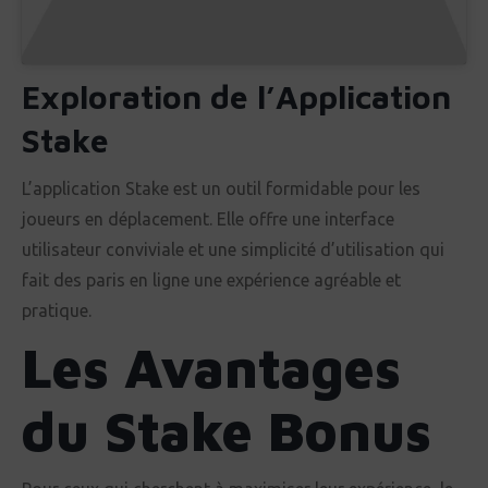
Exploration de l’Application
Stake
L’application Stake est un outil formidable pour les
joueurs en déplacement. Elle offre une interface
utilisateur conviviale et une simplicité d’utilisation qui
fait des paris en ligne une expérience agréable et
pratique.
Les Avantages
du Stake Bonus