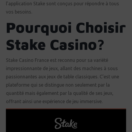
l’application Stake sont conçus pour répondre à tous
vos besoins.
Pourquoi Choisir
Stake Casino?
Stake Casino France est reconnu pour sa variété
impressionnante de jeux, allant des machines à sous
passionnantes aux jeux de table classiques. C’est une
plateforme qui se distingue non seulement par la
quantité mais également par la qualité de ses jeux,
offrant ainsi une expérience de jeu immersive.