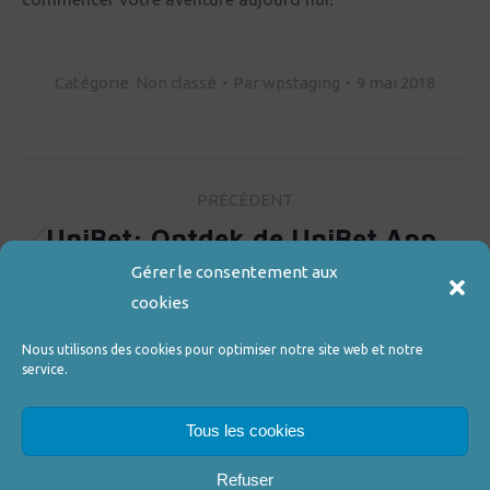
Catégorie
Non classé
Par
wpstaging
9 mai 2018
Navigation
PRÉCÉDENT
de
UniBet: Ontdek de UniBet App,
Onglet
Bonus, Casino en Login
Gérer le consentement aux
précédent
commentaire
cookies
SUIVANT
Nous utilisons des cookies pour optimiser notre site web et notre
Online Sportfogadás Betmatch: A
service.
Legjobb Betmatch Vélemények és
Onglet
Tous les cookies
suivant
Promo Kódok
Refuser