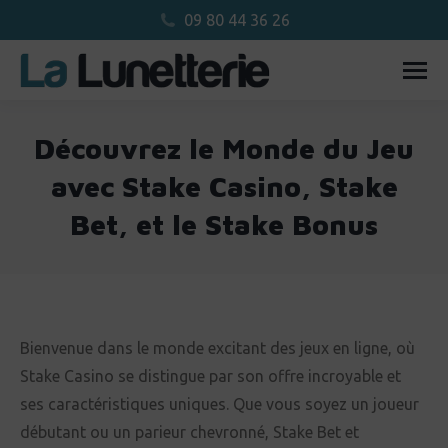
09 80 44 36 26
Découvrez le Monde du Jeu
avec Stake Casino, Stake
Bet, et le Stake Bonus
Vous êtes ici :
Bienvenue dans le monde excitant des jeux en ligne, où
Stake Casino se distingue par son offre incroyable et
ses caractéristiques uniques. Que vous soyez un joueur
débutant ou un parieur chevronné, Stake Bet et