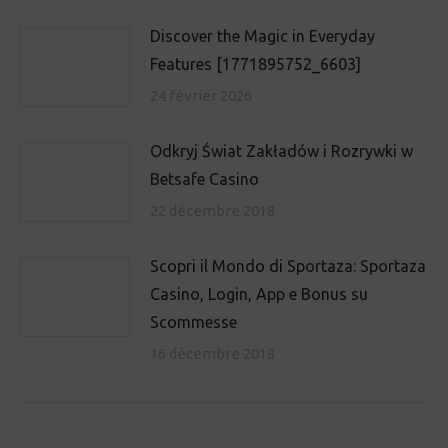
Discover the Magic in Everyday
Features [1771895752_6603]
24 février 2026
Odkryj Świat Zakładów i Rozrywki w
Betsafe Casino
22 décembre 2018
Scopri il Mondo di Sportaza: Sportaza
Casino, Login, App e Bonus su
Scommesse
16 décembre 2018