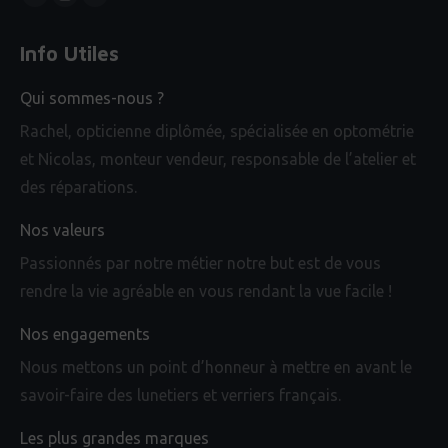
Facebook
Instagram
Mail
page
page
page
Info Utiles
opens
opens
opens
in
in
in
Qui sommes-nous ?
new
new
new
Rachel, opticienne diplômée, spécialisée en optométrie
window
window
window
et Nicolas, monteur vendeur, responsable de l’atelier et
des réparations.
Nos valeurs
Passionnés par notre métier notre but est de vous
rendre la vie agréable en vous rendant la vue facile !
Nos engagements
Nous mettons un point d’honneur à mettre en avant le
savoir-faire des lunetiers et verriers français.
Les plus grandes marques