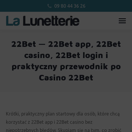
09 80 44 36 26
22Bet — 22Bet app, 22Bet
casino, 22Bet login i
praktyczny przewodnik po
Casino 22Bet
Vous êtes ici :
Krótki, praktyczny plan startowy dla osób, które chcą
korzystać z 22Bet app i 22Bet casino bez
niepotrzebnych błędów. Skupiam się na tym, co zrobić