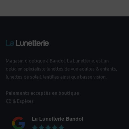
Magasin d’optique à Bandol, La Lunetterie, est un
opticien spécialiste lunettes de vue adultes & enfants,
lunettes de soleil, lentilles ainsi que basse vision.
Paiements acceptés en boutique
CB & Espèces
La Lunetterie Bandol