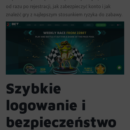
od razu po rejestracji, jak zabezpieczyć konto i jak
znaleźć gry z najlepszym stosunkiem ryzyka do zabawy.
Szybkie
logowanie i
bezpieczeństwo