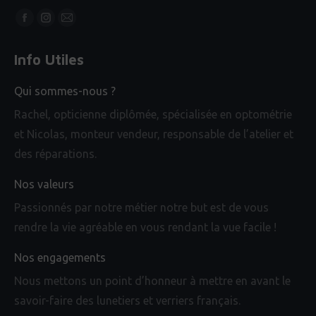
Trouvez nous sur :
Facebook
Instagram
Mail
page
page
page
Info Utiles
opens
opens
opens
in
in
in
Qui sommes-nous ?
new
new
new
Rachel, opticienne diplômée, spécialisée en optométrie
window
window
window
et Nicolas, monteur vendeur, responsable de l’atelier et
des réparations.
Nos valeurs
Passionnés par notre métier notre but est de vous
rendre la vie agréable en vous rendant la vue facile !
Nos engagements
Nous mettons un point d’honneur à mettre en avant le
savoir-faire des lunetiers et verriers français.