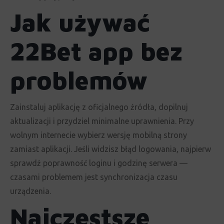
Jak używać
22Bet app bez
problemów
Zainstaluj aplikację z oficjalnego źródła, dopilnuj
aktualizacji i przydziel minimalne uprawnienia. Przy
wolnym internecie wybierz wersję mobilną strony
zamiast aplikacji. Jeśli widzisz błąd logowania, najpierw
sprawdź poprawność loginu i godzinę serwera —
czasami problemem jest synchronizacja czasu
urządzenia.
Najczęstsze