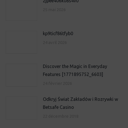
2jpee406k08s4v0
25 mai 2026
kp9ticf86tfyb0
24 avril 2026
Discover the Magic in Everyday
Features [1771895752_6603]
24 février 2026
Odkryj Świat Zakładów i Rozrywki w
Betsafe Casino
22 décembre 2018