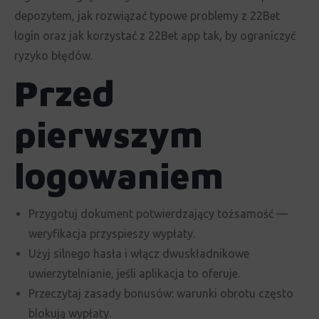
depozytem, jak rozwiązać typowe problemy z 22Bet
login oraz jak korzystać z 22Bet app tak, by ograniczyć
ryzyko błędów.
Przed
pierwszym
logowaniem
Przygotuj dokument potwierdzający tożsamość —
weryfikacja przyspieszy wypłaty.
Użyj silnego hasła i włącz dwuskładnikowe
uwierzytelnianie, jeśli aplikacja to oferuje.
Przeczytaj zasady bonusów: warunki obrotu często
blokują wypłaty.