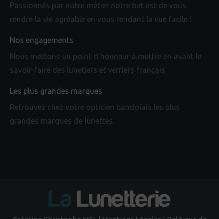
Passionnés par notre métier notre but est de vous
rendre la vie agréable en vous rendant la vue facile !
Nos engagements
Nous mettons un point d’honneur à mettre en avant le
savoir-faire des lunetiers et verriers français.
Les plus grandes marques
Retrouvez chez votre opticien bandolais les plus
grandes marques de lunettes.