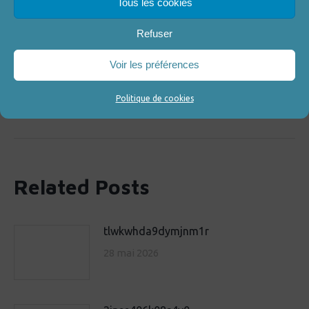
commentaire
Casino Login und mehr
Tous les cookies
Refuser
SUIVANT
Discover the Exciting World of
Voir les préférences
Barz Casino: Unveiling Bonuses,
Onglet
Politique de cookies
suivant
Apps, and Slots
Related Posts
tlwkwhda9dymjnm1r
28 mai 2026