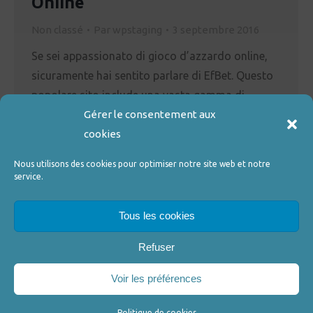
Online
Non classé
Par
wpstaging
3 septembre 2016
Se sei appassionato di gioco d’azzardo online,
sicuramente hai sentito parlare di EfBet. Questo
popolare sito include una vasta gamma di
Gérer le consentement aux
servizi, tra cui il casino EfBet, l’app mobile e
cookies
diverse opzioni di scommesse. Scopri come puoi
ottenere un bonus EfBet e accedere facilmente
Nous utilisons des cookies pour optimiser notre site web et notre
con l’EfBet login per iniziare a giocare. Esplora il
service.
Casino EfBet…
Tous les cookies
Refuser
Oplev spænningen i Mr Bet
Casino: Login, Gratis Spins og
Voir les préférences
Bonusser
Politique de cookies