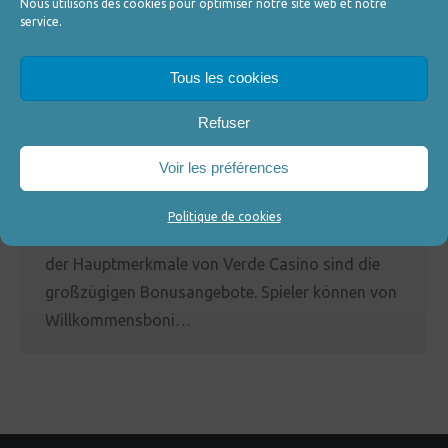
Non classé
Par
wpstaging
18 décembre 2016
Nous utilisons des cookies pour optimiser notre site web et notre
service.
Willkommen bei Verde Casino, einem
aufregenden Ort für Glücksspiel-Liebhaber, die
Tous les cookies
nach neuen Abenteuern suchen. Hier erwarten Sie
Refuser
eine Vielzahl von Spielen, beeindruckende
Bonusangebote und eine benutzerfreundliche
Voir les préférences
Plattform. Unser Ziel ist es, Ihnen ein
unvergleichliches Casino-Erlebnis zu bieten.
Politique de cookies
Attraktive Verde Casino Bonusangebote Eines
der Hauptmerkmale von Verde Casino sind die
großzügigen Bonusangebote. Spieler können von
Willkommensboni…