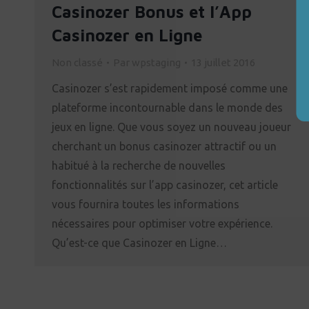
Casinozer Bonus et l’App
Casinozer en Ligne
Non classé
Par
wpstaging
13 juillet 2016
Casinozer s’est rapidement imposé comme une
plateforme incontournable dans le monde des
jeux en ligne. Que vous soyez un nouveau joueur
cherchant un bonus casinozer attractif ou un
habitué à la recherche de nouvelles
fonctionnalités sur l’app casinozer, cet article
vous fournira toutes les informations
nécessaires pour optimiser votre expérience.
Qu’est-ce que Casinozer en Ligne…