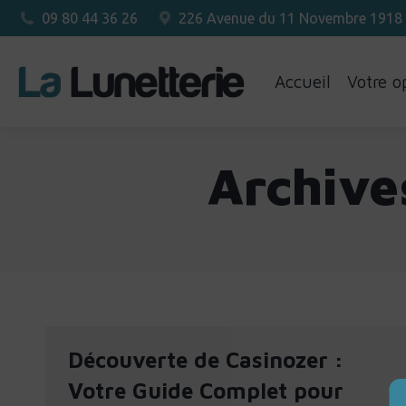
09 80 44 36 26
226 Avenue du 11 Novembre 1918
Accueil
Votre o
Archive
Découverte de Casinozer :
Votre Guide Complet pour