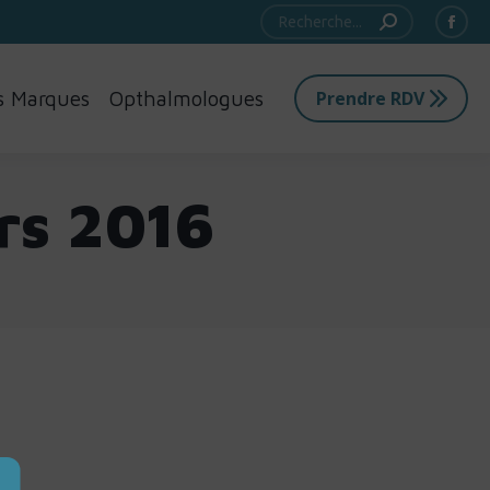
Recherche
Face
page
s Marques
Opthalmologues
Prendre RDV
open
in
new
rs 2016
win