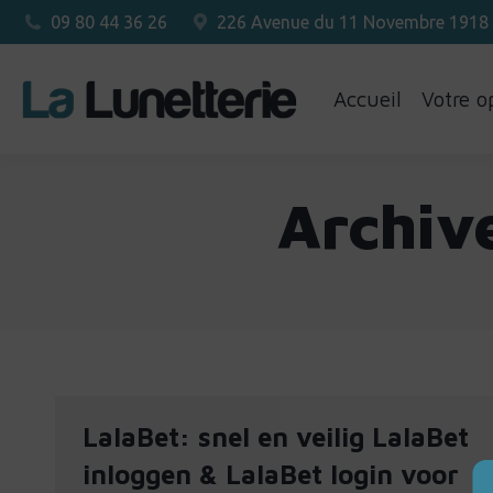
09 80 44 36 26
226 Avenue du 11 Novembre 1918
Accueil
Votre o
Archive
LalaBet: snel en veilig LalaBet
inloggen & LalaBet login voor