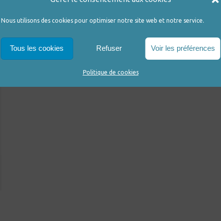
Nous utilisons des cookies pour optimiser notre site web et notre service.
Tous les cookies
Refuser
Voir les préférences
Politique de cookies