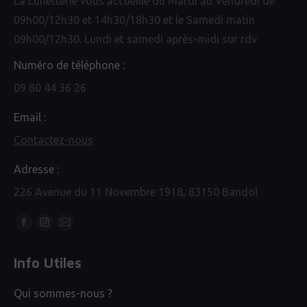
La Lunetterie vous accueille du Mardi au Vendredi de
09h00/12h30 et 14h30/18h30 et le Samedi matin
09h00/12h30. Lundi et samedi après-midi sur rdv.
Numéro de téléphone :
09 80 44 36 26
Email :
Contactez-nous
Adresse :
226 Avenue du 11 Novembre 1918, 83150 Bandol
Trouvez nous sur :
Facebook
Instagram
Mail
page
page
page
Info Utiles
opens
opens
opens
in
in
in
Qui sommes-nous ?
new
new
new