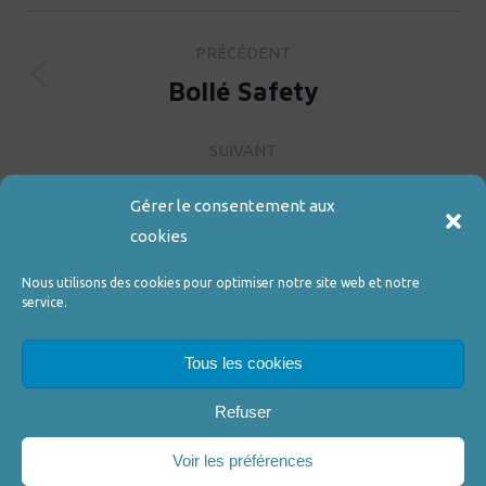
Navigation
PRÉCÉDENT
de
Bollé Safety
Onglet
précédent
commentaire
SUIVANT
Les montures Chamborelle :
Gérer le consentement aux
fabrication et raffinement à la
Projets
cookies
similaires
française
Nous utilisons des cookies pour optimiser notre site web et notre
service.
Tous les cookies
Refuser
Voir les préférences